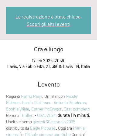
La registrazione è stata chiusa.
Scopri gli altri eventi
Ora e luogo
17 feb 2025, 20:30
Lavis, Via Fabio Filzi, 21, 38015 Lavis TN, Italia
L'evento
Regia di 
Halina Reijn
. Un film con 
Nicole 
Kidman
, 
Harris Dickinson
, 
Antonio Banderas
, 
Sophie Wilde
, 
Esther McGregor
. 
Cast completo
Genere 
Thriller
, - 
USA
, 
2024
, 
durata 114 minuti.
Uscita cinema 
giovedì 30
gennaio 2025
distribuito da 
Eagle Pictures
. Oggi tra i 
film al 
cinema
 in 
113 sale cinematografiche
 Consigli 