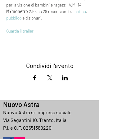
per la visione di bambini e ragazzi: V.M. 14 - 
MYmonetro
 2,55 su 29 recensioni tra 
critica
, 
pubblico
 e dizionari.
Guarda il trailer
Condividi l'evento
Nuovo Astra
Nuovo Astra srl impresa sociale
Via Segantini 10, Trento, Italia
P.I. e C.F.
02651360220