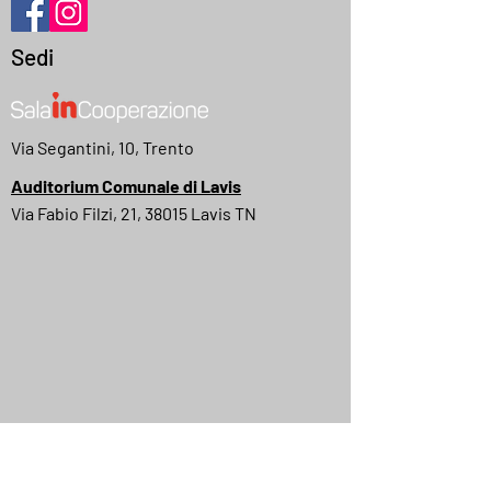
Sedi
Via Segantini, 10, Trento
Auditorium Comunale di Lavis
Via Fabio Filzi, 21, 38015 Lavis TN
MyMovies
IMDB