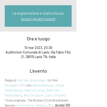
La registrazione è stata chiusa.
Scopri gli altri eventi
Ora e luogo
10 mar 2023, 20:30
Auditorium Comunale di Lavis, Via Fabio Filzi,
21, 38015 Lavis TN, Italia
L'evento
Regia di 
Felix Van Groeningen
. Un film 
Da vedere 2012
 con 
Veerle Baetens
, 
Johan 
Heldenbergh
, 
Nell Cattrysse
, 
Geert Van 
Rampelberg
, 
Nils De Caster
. 
Cast completo
Titolo originale: 
The Broken Circle Breakdown
. 
Genere 
Drammatico
, - 
Belgio
, 
2012
, 
durata 100 