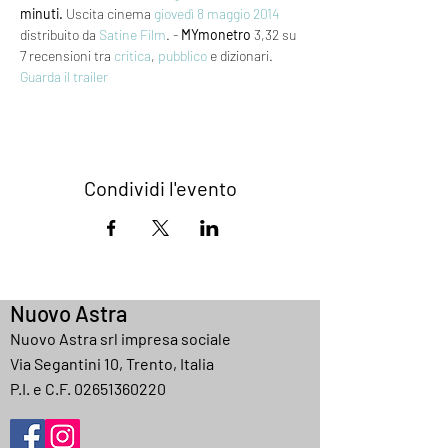
minuti.
 Uscita cinema 
giovedì 8
maggio 2014
distribuito da 
Satine Film
. - 
MYmonetro
 3,32 su 
7 recensioni tra 
critica
, 
pubblico
 e dizionari.
Guarda il trailer
Condividi l'evento
Nuovo Astra
Nuovo Astra srl impresa sociale
Via Segantini 10, Trento, Italia
P.I. e C.F.
02651360220