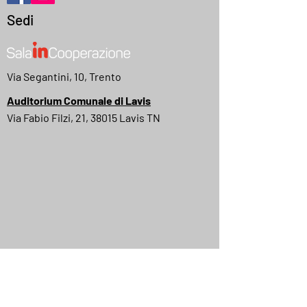
Sedi
Via Segantini, 10, Trento
Auditorium Comunale di Lavis
Via Fabio Filzi, 21, 38015 Lavis TN
MyMovies
IMDB
Quick Menu