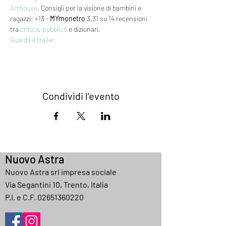
Arthouse
. Consigli per la visione di bambini e 
ragazzi: +13 - 
MYmonetro
 3,31 su 14 recensioni 
tra 
critica
, 
pubblico
 e dizionari.
Guarda il trailer
Condividi l'evento
Nuovo Astra
Nuovo Astra srl impresa sociale
Via Segantini 10, Trento, Italia
P.I. e C.F.
02651360220