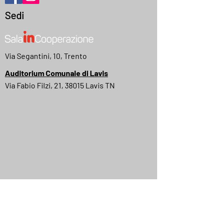
Sedi
Via Segantini, 10, Trento
Auditorium Comunale di Lavis
Via Fabio Filzi, 21, 38015 Lavis TN
MyMovies
IMDB
Quick Menu