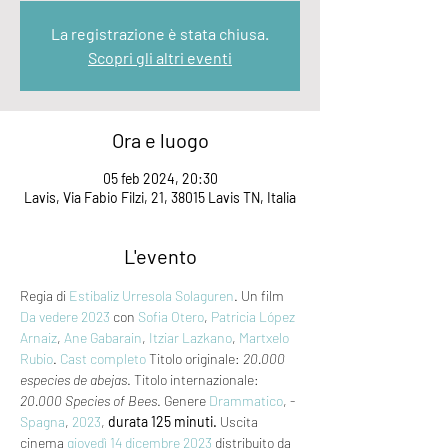
La registrazione è stata chiusa.
Scopri gli altri eventi
Ora e luogo
05 feb 2024, 20:30
Lavis, Via Fabio Filzi, 21, 38015 Lavis TN, Italia
L'evento
Regia di 
Estibaliz Urresola Solaguren
. Un film 
Da vedere 2023
 con 
Sofia Otero
, 
Patricia López 
Arnaiz
, 
Ane Gabarain
, 
Itziar Lazkano
, 
Martxelo 
Rubio
. 
Cast completo
 Titolo originale: 
20.000 
especies de abejas
. Titolo internazionale: 
20.000 Species of Bees
. Genere 
Drammatico
, - 
Spagna
, 
2023
, 
durata 125 minuti.
 Uscita 
cinema 
giovedì 14
dicembre 2023
 distribuito da 